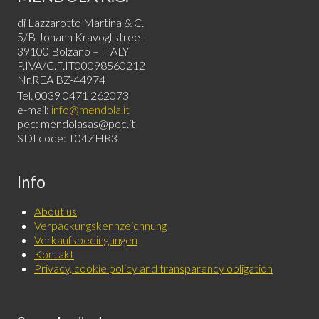
di Lazzarotto Martina & C.
5/B Johann Kravogl street
39100 Bolzano – ITALY
P.IVA/C.F.IT00098560212
Nr.REA BZ-44974
Tel. 0039 0471 262073
e-mail:
info@mendola.it
pec: mendolasas@pec.it
SDI code: T04ZHR3
Info
About us
Verpackungskennzeichnung
Verkaufsbedingungen
Kontakt
Privacy, cookie policy and transparency obligation