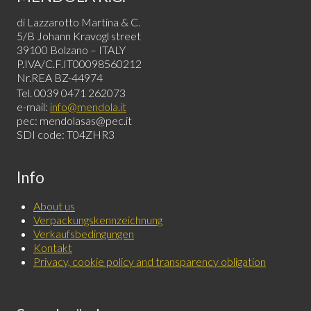
di Lazzarotto Martina & C.
5/B Johann Kravogl street
39100 Bolzano – ITALY
P.IVA/C.F.IT00098560212
Nr.REA BZ-44974
Tel. 0039 0471 262073
e-mail:
info@mendola.it
pec: mendolasas@pec.it
SDI code: T04ZHR3
Info
About us
Verpackungskennzeichnung
Verkaufsbedingungen
Kontakt
Privacy, cookie policy and transparency obligation