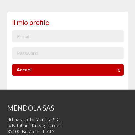
Il mio profilo
Accedi
MENDOLA SAS
di Lazzarotto Martina & C.
5/B Johann Kravogl street
39100 Bolzano – ITALY