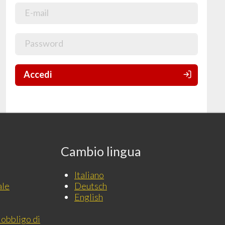
Accedi
Cambio lingua
Italiano
ale
Deutsch
English
 obbligo di