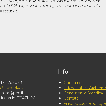
ai listini prezzi e all'acquisto è riservato esclusivamente
 Partita IVA. Ogni richiesta di registrazione viene verificata
l'account.
Info
0471 262073
Chi siamo
o@mendola.it
Etichettatura Ambient
lasas@pec.it
Condizioni di Vendita
tinatario: T04ZHR3
Contatti
Privacy, cookie policy e