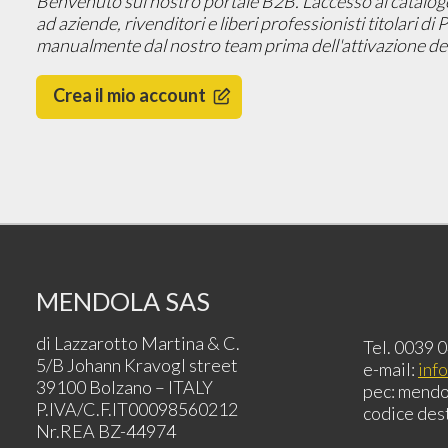
Benvenuto sul nostro portale B2B. L'accesso al catalogo, 
ad aziende, rivenditori e liberi professionisti titolari di
manualmente dal nostro team prima dell'attivazione del
Crea il mio account
MENDOLA SAS
di Lazzarotto Martina & C.
Tel. 0039 
5/B Johann Kravogl street
e-mail:
inf
39100 Bolzano – ITALY
pec: mendo
P.IVA/C.F.IT00098560212
codice des
Nr.REA BZ-44974