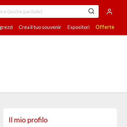
 grezzi
Crea il tuo souvenir
Espositori
Offerte
Il mio profilo