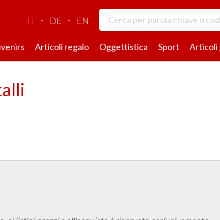
-
-
IT
DE
EN
venirs
Articoli regalo
Oggettistica
Sport
Articoli
alli