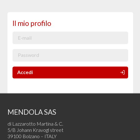
Il mio profilo
Accedi
MENDOLA SAS
di Lazzarotto Martina & C.
5/B Johann Kravogl street
39100 Bolzano – ITALY