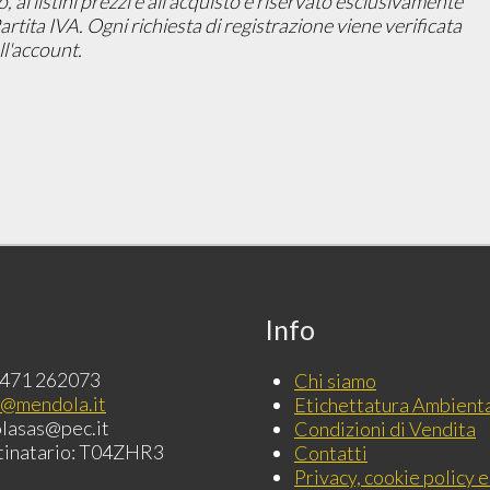
ai listini prezzi e all'acquisto è riservato esclusivamente
 Partita IVA. Ogni richiesta di registrazione viene verificata
l'account.
Info
0471 262073
Chi siamo
o@mendola.it
Etichettatura Ambient
lasas@pec.it
Condizioni di Vendita
tinatario: T04ZHR3
Contatti
Privacy, cookie policy e