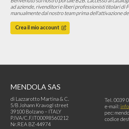
Benvenuto sul nostro portale B2B. L'accesso al catalogo, 
ad aziende, rivenditori e liberi professionisti titolari di
manualmente dal nostro team prima dell'attivazione del
Crea il mio account
MENDOLA SAS
di Lazzarotto Martina & C.
Tel. 0039 
5/B Johann Kravogl street
e-mail:
inf
39100 Bolzano – ITALY
pec: mendo
P.IVA/C.F.IT00098560212
codice des
Nr.REA BZ-44974