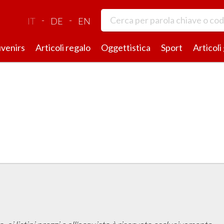
-
-
IT
DE
EN
venirs
Articoli regalo
Oggettistica
Sport
Articoli