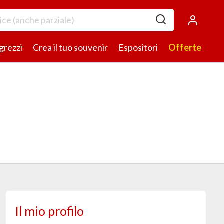
 grezzi
Crea il tuo souvenir
Espositori
Offerte
Il mio profilo