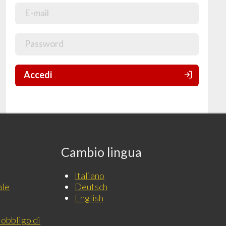
Accedi
Cambio lingua
Italiano
ale
Deutsch
English
 obbligo di