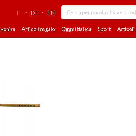
-
-
IT
DE
EN
venirs
Articoli regalo
Oggettistica
Sport
Articoli