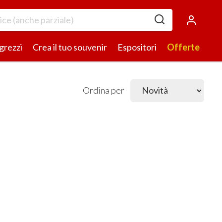
 grezzi
Crea il tuo souvenir
Espositori
Offerte
Ordina per