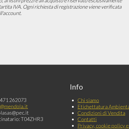
ai listini prezzi e all'acquisto è riservato esclusivamente
 Partita IVA. Ogni richiesta di registrazione viene verificata
l'account.
Info
0471 262073
Chi siamo
o@mendola.it
Etichettatura Ambient
lasas@pec.it
Condizioni di Vendita
tinatario: T04ZHR3
Contatti
Privacy, cookie policy e