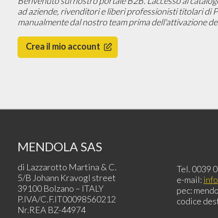
Benvenuto sul nostro portale B2B. L'accesso al catalogo, 
ad aziende, rivenditori e liberi professionisti titolari di
manualmente dal nostro team prima dell'attivazione del
Crea il mio account
MENDOLA SAS
di Lazzarotto Martina & C.
Tel. 0039 
5/B Johann Kravogl street
e-mail:
inf
39100 Bolzano – ITALY
pec: mendo
P.IVA/C.F.IT00098560212
codice des
Nr.REA BZ-44974