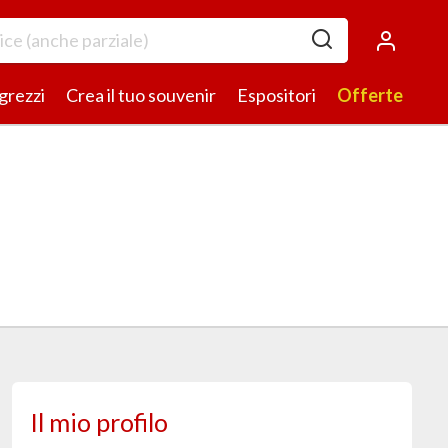
 grezzi
Crea il tuo souvenir
Espositori
Offerte
Il mio profilo