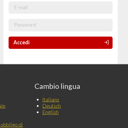
Accedi
Cambio lingua
Italiano
ale
Deutsch
English
 obbligo di