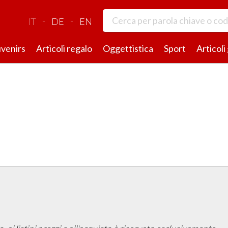
-
-
IT
DE
EN
venirs
Articoli regalo
Oggettistica
Sport
Articoli